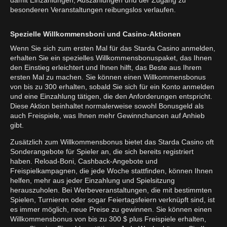
damit Einzahlungen, Auszahlungen und der Zugang zu
besonderen Veranstaltungen reibungslos verlaufen.
Spezielle Willkommensboni und Casino-Aktionen
Wenn Sie sich zum ersten Mal für das Starda Casino anmelden,
erhalten Sie ein spezielles Willkommensbonuspaket, das Ihnen
den Einstieg erleichtert und Ihnen hilft, das Beste aus Ihrem
ersten Mal zu machen. Sie können einen Willkommensbonus
von bis zu 300 erhalten, sobald Sie sich für ein Konto anmelden
und eine Einzahlung tätigen, die den Anforderungen entspricht.
Diese Aktion beinhaltet normalerweise sowohl Bonusgeld als
auch Freispiele, was Ihnen mehr Gewinnchancen auf Anhieb
gibt.
Zusätzlich zum Willkommensbonus bietet das Starda Casino oft
Sonderangebote für Spieler an, die sich bereits registriert
haben. Reload-Boni, Cashback-Angebote und
Freispielkampagnen, die jede Woche stattfinden, können Ihnen
helfen, mehr aus jeder Einzahlung und Spielsitzung
herauszuholen. Bei Werbeveranstaltungen, die mit bestimmten
Spielen, Turnieren oder sogar Feiertagsfeiern verknüpft sind, ist
es immer möglich, neue Preise zu gewinnen. Sie können einen
Willkommensbonus von bis zu 300 $ plus Freispiele erhalten,