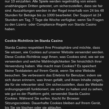
nur 10 einzahlen. Alle Spiele werden regelmäßig von einem
unabhängigen Dritten getestet, um sicherzustellen, dass sie fair
sind. Auszahlungen werden in der Regel innerhalb von 24 bis 48
Stunden für Beträge bis zu 1000 bearbeitet. Der Support ist 24
Stunden am Tag, 7 Tage die Woche verfügbar, wenn Sie Fragen
zu den Lizenz- oder Compliance-Regeln von Starda Casino
haben.
Cookie-Richtlinie im Starda Casino
Starda Casino respektiert Ihre Privatsphäre und möchte, dass
Sie wissen, wie Cookies auf unserer Website verwendet werden.
Diese Cookie-Richtlinie sagt Ihnen, was Cookies sind, wie wir sie
verwenden und welche Wahlmöglichkeiten Sie hinsichtlich ihrer
Verwendung haben. Wie macht man Cookies? Es speichert
kleine Textdateien auf Ihrem Gerät, wenn Sie eine Website
besuchen. Sie verbessern das Erlebnis für Benutzer, indem sie
sich daran erinnern, was ihnen gefällt, und ihnen Inhalte zeigen,
die für sie relevanter sind. Um sicherzustellen, dass die Website
ordnungsgemäß funktioniert, sie sicher zu halten und zu sehen,
wie gut es der Plattform geht, verwendet Starda Casino
Cookies. Während Sie surfen, löscht Ihr Browser
Sitzungscookies. Dauerhafte Cookies bleiben auf Ihrem Gerät,
bis Sie sie löschen oder sie ablaufen.