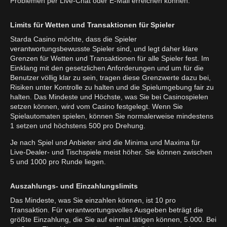
Problemen per Live-Chat oder E-Mail erreichen können.
Limits für Wetten und Transaktionen für Spieler
Starda Casino möchte, dass die Spieler
verantwortungsbewusste Spieler sind, und legt daher klare
Grenzen für Wetten und Transaktionen für alle Spieler fest. Im
Einklang mit den gesetzlichen Anforderungen und um für die
Benutzer völlig klar zu sein, tragen diese Grenzwerte dazu bei,
Risiken unter Kontrolle zu halten und die Spielumgebung fair zu
halten. Das Mindeste und Höchste, was Sie bei Casinospielen
setzen können, wird vom Casino festgelegt. Wenn Sie
Spielautomaten spielen, können Sie normalerweise mindestens
1 setzen und höchstens 500 pro Drehung.
Je nach Spiel und Anbieter sind die Minima und Maxima für
Live-Dealer- und Tischspiele meist höher. Sie können zwischen
5 und 1000 pro Runde liegen.
Auszahlungs- und Einzahlungslimits
Das Mindeste, was Sie einzahlen können, ist 10 pro
Transaktion. Für verantwortungsvolles Ausgeben beträgt die
größte Einzahlung, die Sie auf einmal tätigen können, 5.000. Bei