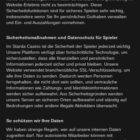
Website-Erlebnis nicht zu beeinträchtigen. Diese
Sicherheitsfunktionen sind für sicheres Spielen sehr wichtig,
insbesondere wenn Sie Ihr persönliches Guthaben verwalten
und Ein- und Auszahlungen vornehmen.
Sicherheitsmaßnahmen und Datenschutz für Spieler
Im Starda Casino ist die Sicherheit der Spieler jederzeit wichtig.
Unsere Plattform verfügt über fortschrittliche Technologie, um
sicherzustellen, dass alle finanziellen und persönlichen
Informationen jederzeit sicher und privat bleiben. Unsere
Website verwendet branchenübliche SSL-Verschlüsselung, um
alle ihre Daten zu senden. Dadurch werden Personen
ferngehalten, die nicht dort sein sollten, und vertrauliche
Informationen wie Zahlungs- und Identitätsinformationen
werden sicher aufbewahrt. Aus Sicherheitsgründen werden
unsere Server an sicheren Orten aufbewahrt und ständig auf
Bedrohungen oder andere illegale Aktivitäten überwacht.
So schützen wir Ihre Daten
Wir haben strenge Regeln, wer auf unsere internen Daten
zugreifen darf. Nur autorisierte Mitarbeiter können mit