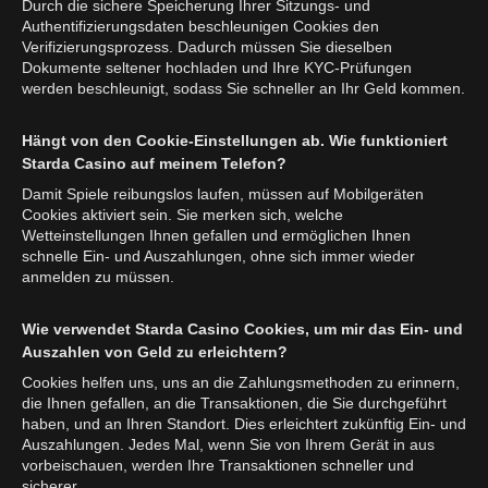
Durch die sichere Speicherung Ihrer Sitzungs- und
Authentifizierungsdaten beschleunigen Cookies den
Verifizierungsprozess. Dadurch müssen Sie dieselben
Dokumente seltener hochladen und Ihre KYC-Prüfungen
werden beschleunigt, sodass Sie schneller an Ihr Geld kommen.
Hängt von den Cookie-Einstellungen ab. Wie funktioniert
Starda Casino auf meinem Telefon?
Damit Spiele reibungslos laufen, müssen auf Mobilgeräten
Cookies aktiviert sein. Sie merken sich, welche
Wetteinstellungen Ihnen gefallen und ermöglichen Ihnen
schnelle Ein- und Auszahlungen, ohne sich immer wieder
anmelden zu müssen.
Wie verwendet Starda Casino Cookies, um mir das Ein- und
Auszahlen von Geld zu erleichtern?
Cookies helfen uns, uns an die Zahlungsmethoden zu erinnern,
die Ihnen gefallen, an die Transaktionen, die Sie durchgeführt
haben, und an Ihren Standort. Dies erleichtert zukünftig Ein- und
Auszahlungen. Jedes Mal, wenn Sie von Ihrem Gerät in aus
vorbeischauen, werden Ihre Transaktionen schneller und
sicherer.