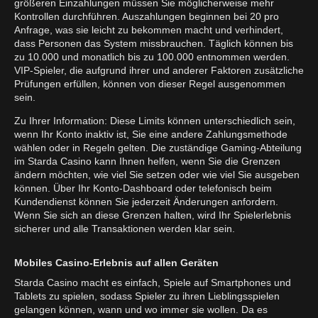
größeren Einzahlungen müssen Sie möglicherweise mehr
Kontrollen durchführen. Auszahlungen beginnen bei 20 pro
Anfrage, was sie leicht zu bekommen macht und verhindert,
dass Personen das System missbrauchen. Täglich können bis
zu 10.000 und monatlich bis zu 100.000 entnommen werden.
VIP-Spieler, die aufgrund ihrer und anderer Faktoren zusätzliche
Prüfungen erfüllen, können von dieser Regel ausgenommen
sein.
Zu Ihrer Information: Diese Limits können unterschiedlich sein,
wenn Ihr Konto inaktiv ist, Sie eine andere Zahlungsmethode
wählen oder in Regeln gelten. Die zuständige Gaming-Abteilung
im Starda Casino kann Ihnen helfen, wenn Sie die Grenzen
ändern möchten, wie viel Sie setzen oder wie viel Sie ausgeben
können. Über Ihr Konto-Dashboard oder telefonisch beim
Kundendienst können Sie jederzeit Änderungen anfordern.
Wenn Sie sich an diese Grenzen halten, wird Ihr Spielerlebnis
sicherer und alle Transaktionen werden klar sein.
Mobiles Casino-Erlebnis auf allen Geräten
Starda Casino macht es einfach, Spiele auf Smartphones und
Tablets zu spielen, sodass Spieler zu ihren Lieblingsspielen
gelangen können, wann und wo immer sie wollen. Da es