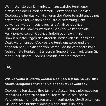
Wenn Dienste von Drittanbietern zusätzliche Funktionen
hinzufügen oder Daten sammeln, verwenden sie Cookies.
Cookies, die für das Funktionieren der Website nicht unbedingt
erforderlich sind, können ohne Ihre Zustimmung nicht
verwendet werden. Leistungs- und Analyse-Cookies
Funktionalität Cookies Werbung Cookies Sie können die
Funktionsweise von Cookies ändern oder sie in Ihren
Browsereinstellungen deaktivieren. Bedenken Sie, dass das
Deaktivieren einiger Cookies die Funktionsweise und die
angebotenen Funktionen von Starda Casino verändern kann.
Nehmen Sie Kontakt mit unserem Support-Team auf, wenn Sie
mehr über unsere Cookie-Richtlinie erfahren möchten.
FAQ
Wie verwendet Starda Casino Cookies, um meine Ein- und
Auszahlungsinformationen sicher aufzubewahren?
Cookies helfen dabei, Ihre Ein- und Auszahlungsinformationen
im Starda Casino zu schützen, indem sie verschlüsselte
Verbindungen ermöglichen und Ihr verifiziertes Gerät erkennen.
Die Wahrscheinlichkeit, dass jemand ohne Erlaubnis