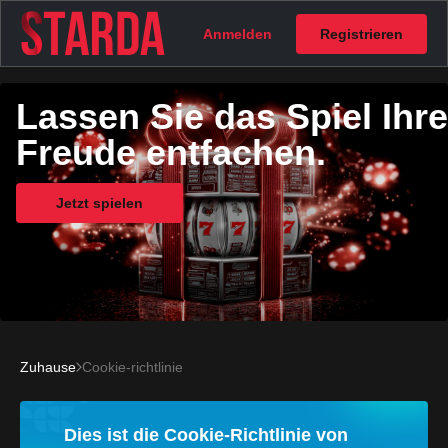
Anmelden
Registrieren
Lassen Sie das Spiel Ihre
Freude entfachen.
Jetzt spielen
Zuhause
Cookie-richtlinie
Dies ist die Cookie-Richtlinie von