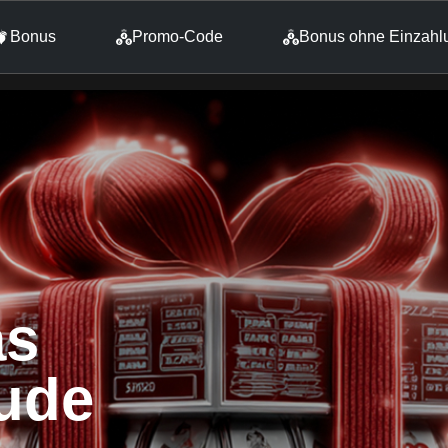
Bonus
Promo-Code
Bonus ohne Einzahl
as
eude