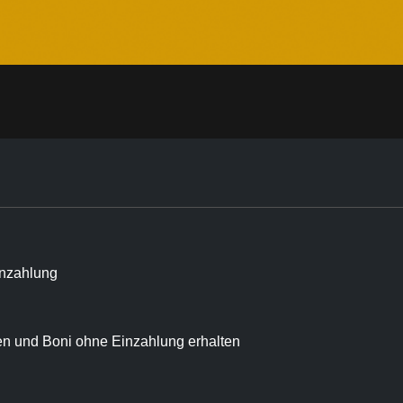
inzahlung
den und Boni ohne Einzahlung erhalten