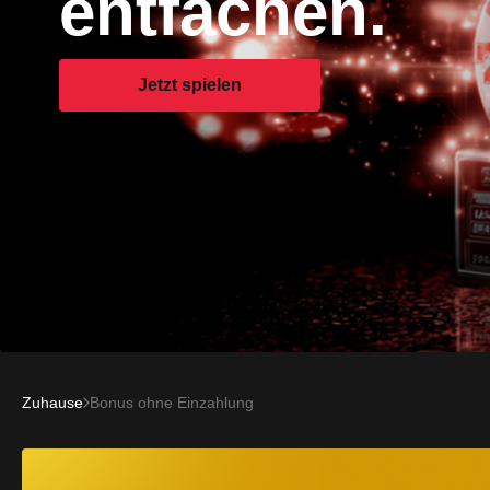
entfachen.
Jetzt spielen
Zuhause
Bonus ohne Einzahlung