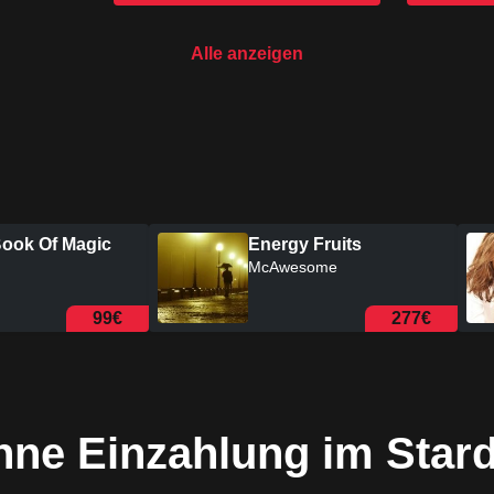
Alle anzeigen
t The Oktoberfest
Great Book Of Magic
rincess
Darryl
232€
99€
ne Einzahlung im Star