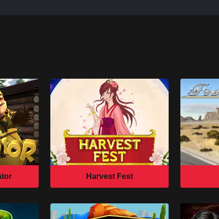
 Casino
lung
ung
tor
Harvest Fest