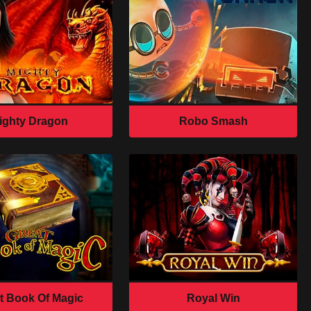
ighty Dragon
Robo Smash
t Book Of Magic
Royal Win