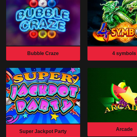
Bubble Craze
4 symbols
Arcade
Super Jackpot Party