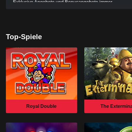
Exklusive Angebote und Bonusangebote immer
Zahlungsoptionen für einfache Transaktionen
Schnelle und sichere Auszahlungen
Top-Spiele
So funktionieren Auszahlungen im Starda Casino
Wie viel Sie gewinnen und aus Boni auszahlen können
Standardlimits für Auszahlungen ohne Einzahlung
Mobiler Zugang zu den Boni ohne Einzahlung im Starda
Starda Casino Bonus ohne Einzahlung
Hauptfunktionen des Starda Casino Bonus ohne Einzah
So erhalten Sie den Starda Casino Bonus ohne Einzahl
Royal Double
The Extermina
Informationen zum Bonus