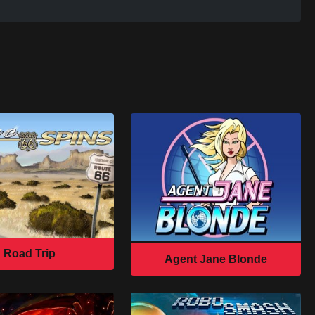
Road Trip
Agent Jane Blonde